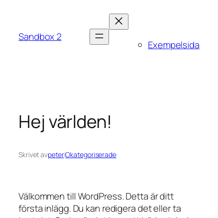
Hoppa
till
innehåll
Sandbox 2
Exempelsida
Hej världen!
Skrivet av
peter
i
Okategoriserade
Välkommen till WordPress. Detta är ditt
första inlägg. Du kan redigera det eller ta